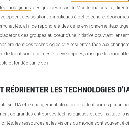
 technologiques
, des groupes issus du Monde majoritaire, direc
éveloppent des solutions climatiques à petite échelle, économes
mmunautés, afin de répondre à des défis environnementaux urge
s placerons ces groupes au cœur d’une initiative couvrant l’ensem
 manière dont des technologies d’IA résilientes face aux changem
exte local, sont conçues et développées, ainsi que les modalité
le et fondée sur le soin.
T RÉORIENTER LES TECHNOLOGIES D’I
ts sur l’IA et le changement climatique restent portés par un no
ement de grandes entreprises technologiques et des institutions i
riorités, les ressources et les visions du monde sont souvent él