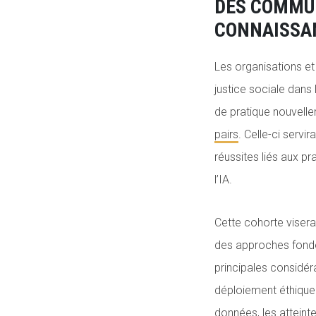
DES COMMUN
CONNAISSA
Les organisations et l
justice sociale dan
de pratique nouvelle
pairs
. Celle-ci serv
réussites liés aux 
l’IA.
Cette cohorte viser
des approches fondée
principales considér
déploiement éthique 
données, les atteint