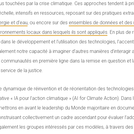
 touchées par la crise climatique. Ces approches tendent à priv
helle, intensifs en ressources, reposant sur des pratiques extra
rgie et d’eau
, ou encore sur des
ensembles de données et des 
vironnements locaux dans lesquels ils sont appliqués
. En plus de 
 dans le développement et l’utilisation des technologies, l’accen
lement notre capacité à imaginer d’autres manières d’interagir a
s communautés en première ligne dans la remise en question et l
ervice de la justice.
te dynamique de réinvention et de réorientation des technologies
tiative « IA pour l’action climatique » (AI for Climate Action). Dans
 mettrons en avant le leadership du Monde majoritaire en docume
nstruisant collectivement un cadre ascendant pour évaluer l’ado
ement les groupes intéressés par ces modèles, à travers des d