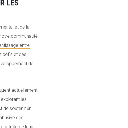
R LES
emental et de la
e notre communauté
entissage entre
s défis et des
 développement de
quent actuellement
 explorant les
t de soutenir un
 abusive des
 contrôle de leurs