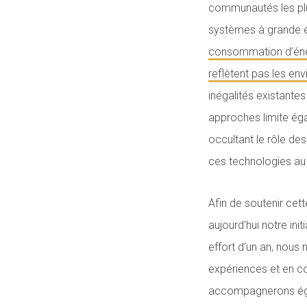
communautés les plus
systèmes à grande éc
consommation d’éne
reflètent pas les en
inégalités existantes
approches limite éga
occultant le rôle de
ces technologies au s
Afin de soutenir cet
aujourd’hui notre ini
effort d’un an, nous
expériences et en co
accompagnerons égal