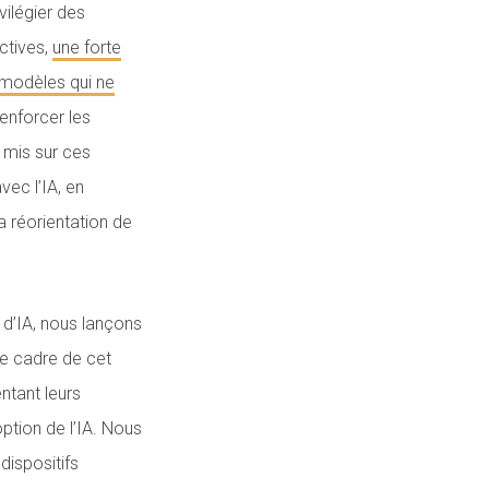
ilégier des
ctives,
une forte
modèles qui ne
renforcer les
t mis sur ces
vec l’IA, en
a réorientation de
 d’IA, nous lançons
 le cadre de cet
ntant leurs
ption de l’IA. Nous
ispositifs