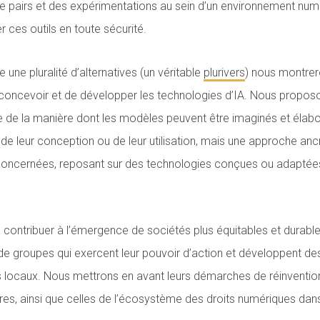
e pairs et des expérimentations au sein d’un environnement numé
 ces outils en toute sécurité.
 une pluralité d’alternatives (un véritable
plurivers
) nous montrero
concevoir et de développer les technologies d’IA. Nous proposo
 de la manière dont les modèles peuvent être imaginés et élabor
l de leur conception ou de leur utilisation, mais une approche anc
cernées, reposant sur des technologies conçues ou adaptées 
 à contribuer à l’émergence de sociétés plus équitables et durabl
 de groupes qui exercent leur pouvoir d’action et développent d
 locaux. Nous mettrons en avant leurs démarches de réinvention
nôtres, ainsi que celles de l’écosystème des droits numériques da