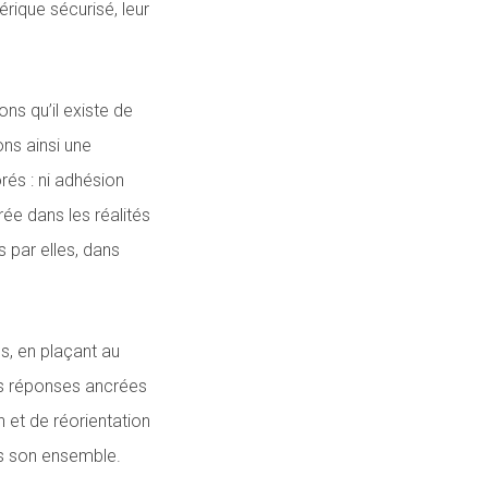
rique sécurisé, leur
ns qu’il existe de
ns ainsi une
és : ni adhésion
rée dans les réalités
par elles, dans
es, en plaçant au
es réponses ancrées
 et de réorientation
ns son ensemble.