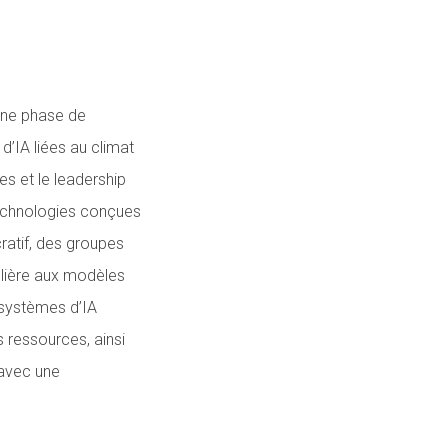
 une phase de
d’IA liées au climat
s et le leadership
technologies conçues
ratif, des groupes
ulière aux modèles
s systèmes d’IA
 ressources, ainsi
 avec une