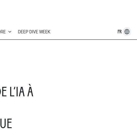
FR
ORE
DEEP DIVE WEEK
 L’IA À
QUE