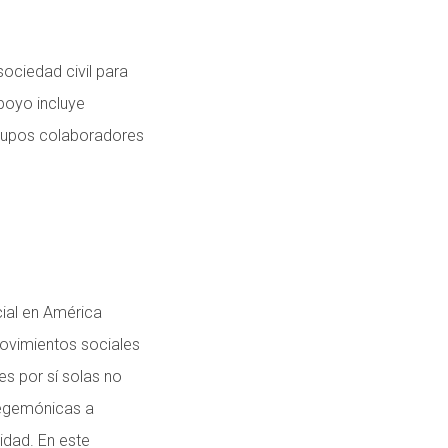
ociedad civil para
poyo incluye
grupos colaboradores
cial en América
movimientos sociales
es por sí solas no
 hegemónicas a
uidad. En este