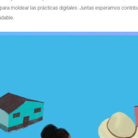
para moldear las prácticas digitales. Juntas esperamos contrib
udable.