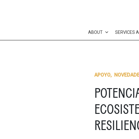
Skip
to
content
ABOUT
SERVICES 
APOYO
,
NOVEDAD
POTENCI
ECOSISTE
RESILIEN