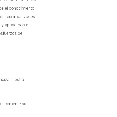
ice el conocimiento
bién reunimos voces
o, y apoyamos a
 esfuerzos de
ndiza nuestra
críticamente su