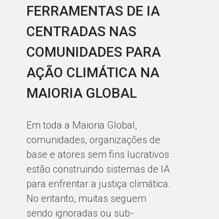
FERRAMENTAS DE IA
C
CENTRADAS NAS
L
COMUNIDADES PARA
C
AÇÃO CLIMÁTICA NA
À 
MAIORIA GLOBAL
ap
in
Em toda a Maioria Global,
Bi
comunidades, organizações de
Ma
base e atores sem fins lucrativos
te
estão construindo sistemas de IA
so
para enfrentar a justiça climática.
es
No entanto, muitas seguem
ce
sendo ignoradas ou sub-
en