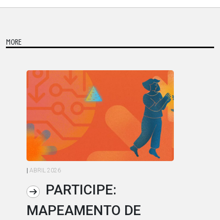
MORE
|
ABRIL 2026
|
AB
PARTICIPE:
MAPEAMENTO DE
L