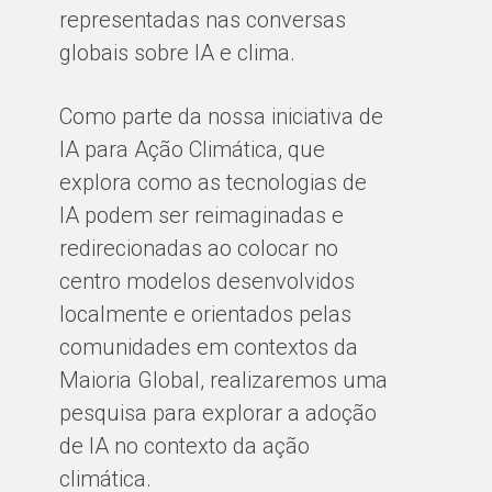
representadas nas conversas
ur
globais sobre IA e clima.
an
co
Como parte da nossa iniciativa de
ci
IA para Ação Climática, que
te
explora como as tecnologias de
cl
IA podem ser reimaginadas e
sã
redirecionadas ao colocar no
e 
centro modelos desenvolvidos
fo
localmente e orientados pelas
cu
comunidades em contextos da
Maioria Global, realizaremos uma
BY
pesquisa para explorar a adoção
de IA no contexto da ação
climática.