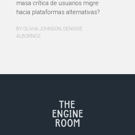
masa crítica de usuarios migre
BY
hacia plataformas alternativas?
BY OLIVIA JOHNSON, DENISSE
ALBORNOZ