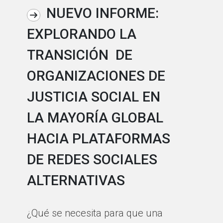
NUEVO INFORME:
EXPLORANDO LA
H
TRANSICIÓN DE
D
ORGANIZACIONES DE
S
JUSTICIA SOCIAL EN
V
LA MAYORÍA GLOBAL
D
HACIA PLATAFORMAS
C
DE REDES SOCIALES
L
ALTERNATIVAS
Ha
nu
¿Qué se necesita para que una