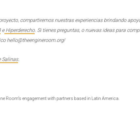
proyecto, compartiremos nuestras experiencias brindando apoy
B
e
Hiperderecho
. Si tienes preguntas, o nuevas ideas para compa
nico hello@theengineroom.org!
 Salinas
.
ine Room's engagement with partners based in Latin America.