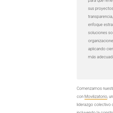
para que refl
sus proyectos
transparencia
enfoque estra
soluciones sos
organizacione
aplicando cie
más adecuada
Comenzamos nuestro 
con
Movilizatorio
, u
liderazgo colectivo 
incluyendo la
constr