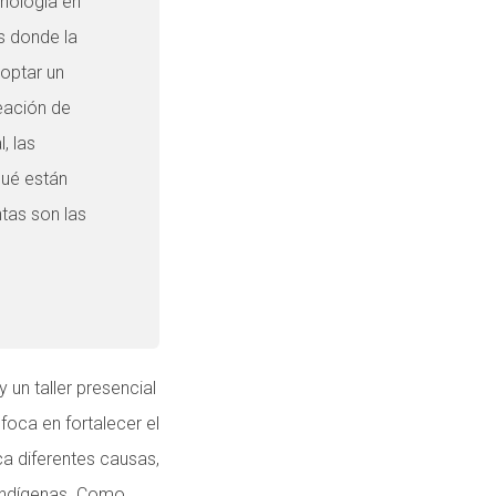
cnología en
s donde la
optar un
reación de
, las
qué están
tas son las
n taller presencial
foca en fortalecer el
ca diferentes causas,
indígenas
. Como