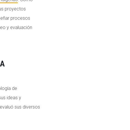
sus proyectos
iseñar procesos
reo y evaluación
LA
ología de
sus ideas y
oevaluó sus diversos