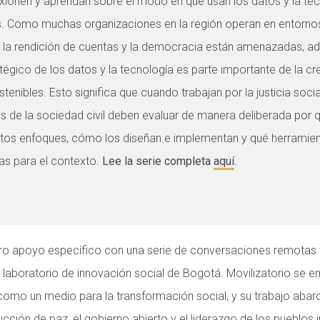
exionen y aprendan sobre el modo en que usan los datos y la te
. Como muchas organizaciones en la región operan en entorno
, la rendición de cuentas y la democracia están amenazadas, ad
tégico de los datos y la tecnología es parte importante de la c
tenibles. Esto significa que cuando trabajan por la justicia social
s de la sociedad civil deben evaluar de manera deliberada por 
rtos enfoques, cómo los diseñan e implementan y qué herramien
s para el contexto.
Lee la serie completa
aquí
.
apoyo específico con una serie de conversaciones remotas y u
n laboratorio de innovación social de Bogotá. Movilizatorio se en
como un medio para la transformación social, y su trabajo abar
ucción de paz
, el
gobierno abierto
y el
liderazgo de los pueblos 