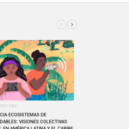
‹
›
STO 2024
JUSTICIA SOCIAL Y 
CIA ECOSISTEMAS DE
CERRANDO 
ABLES: VISIONES COLECTIVAS
L EN AMÉRICA LATINA Y EL CARIBE