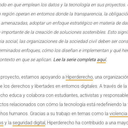
odo en que emplean los datos y la tecnología en sus proyecto
 región operan en entornos donde la transparencia, la obligació
 amenazadas, adoptar un enfoque estratégico en materia de dat
 importante de la creación de soluciones sostenibles. Esto sign
cia social, las organizaciones de la sociedad civil deben ser con
terminados enfoques, cómo los diseñan e implementan y qué he
ontexto en que se aplican.
Lee la serie completa
aquí
.
 proyecto, estamos apoyando a
Hiperderecho
, una organización
 los derechos y libertades en entornos digitales. A través de la 
recho educa y colabora con estudiantes, activistas y responsabl
ctos relacionados con cómo la tecnología está redefiniendo la
chos humanos. Gracias a su trabajo en temas como la
violencia
os
y la
seguridad digital
, Hiperderecho ha contribuido a una may