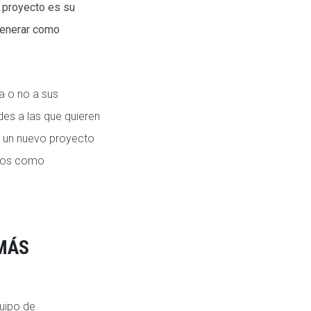
 proyecto es su
generar como
a o no a sus
es a las que quieren
on un nuevo proyecto
itos como
MÁS
uipo de