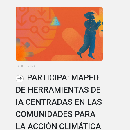
|
ABRIL 2026
|
AB
PARTICIPA: MAPEO
DE HERRAMIENTAS DE
L
IA CENTRADAS EN LAS
I
COMUNIDADES PARA
L
LA ACCIÓN CLIMÁTICA
A