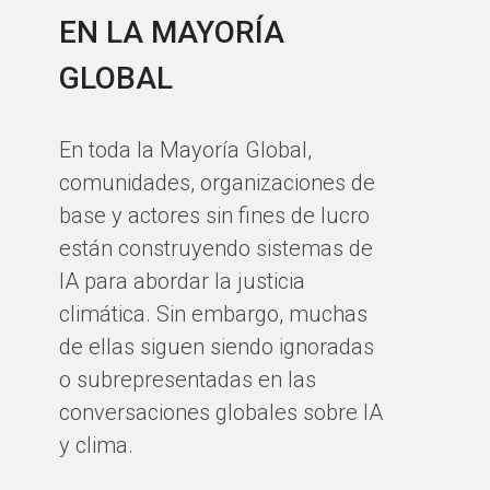
EN LA MAYORÍA
A 
GLOBAL
se
in
En toda la Mayoría Global,
la
comunidades, organizaciones de
co
base y actores sin fines de lucro
af
están construyendo sistemas de
es
IA para abordar la justicia
cl
climática. Sin embargo, muchas
ef
de ellas siguen siendo ignoradas
ce
o subrepresentadas en las
ab
conversaciones globales sobre IA
ur
y clima.
po
co