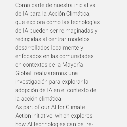
Como parte de nuestra iniciativa
ci
de IA para la Acción Climática,
có
que explora cómo las tecnologías
te
de IA pueden ser reimaginadas y
cl
redirigidas al centrar modelos
có
desarrollados localmente y
ma
enfocados en las comunidades
el
en contextos de la Mayoría
Global, realizaremos una
BY
investigación para explorar la
adopción de IA en el contexto de
la acción climática.
As part of our AI for Climate
Action initiative, which explores
how AI technologies can be re-