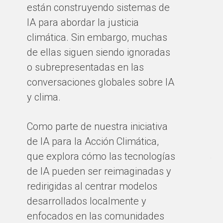
están construyendo sistemas de
es
IA para abordar la justicia
cl
climática. Sin embargo, muchas
ef
de ellas siguen siendo ignoradas
ce
o subrepresentadas en las
ab
conversaciones globales sobre IA
ur
y clima.
po
co
Como parte de nuestra iniciativa
ci
de IA para la Acción Climática,
có
que explora cómo las tecnologías
te
de IA pueden ser reimaginadas y
cl
redirigidas al centrar modelos
có
desarrollados localmente y
ma
enfocados en las comunidades
el