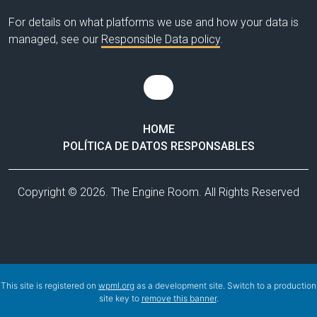
For details on what platforms we use and how your data is
managed, see our
Responsible Data policy
.
HOME
POLÍTICA DE DATOS RESPONSABLES
Copyright © 2026. The Engine Room. All Rights Reserved
This site is registered on
wpml.org
as a development site. Switch to a production
site key to
remove this banner
.