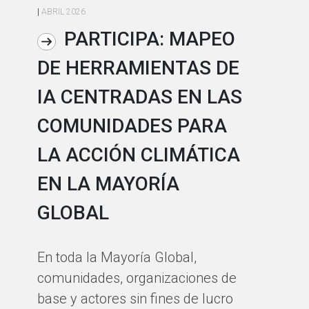
|
ABRIL 2026
|
AB
PARTICIPA: MAPEO
DE HERRAMIENTAS DE
L
IA CENTRADAS EN LAS
I
COMUNIDADES PARA
L
LA ACCIÓN CLIMÁTICA
A
EN LA MAYORÍA
A 
GLOBAL
se
in
En toda la Mayoría Global,
la
comunidades, organizaciones de
co
base y actores sin fines de lucro
af