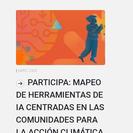
|
ABRIL 2026
|
AB
PARTICIPA: MAPEO
DE HERRAMIENTAS DE
L
IA CENTRADAS EN LAS
I
COMUNIDADES PARA
L
LA ACCIÓN CLIMÁTICA
A