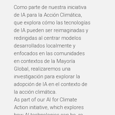
co
Como parte de nuestra iniciativa
ci
de IA para la Acción Climática,
có
que explora cómo las tecnologías
te
de IA pueden ser reimaginadas y
cl
redirigidas al centrar modelos
có
desarrollados localmente y
ma
enfocados en las comunidades
el
en contextos de la Mayoría
Global, realizaremos una
BY
investigación para explorar la
adopción de IA en el contexto de
la acción climática.
As part of our AI for Climate
Action initiative, which explores
how AI technologies can be re-