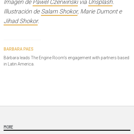
Imagen de
Pawel Czerwinski
via
Unsplash
.
Illustración de
Salam Shokor
, Marie Dumont e
Jihad Shokor
.
BARBARA PAES
Bárbara leads The Engine Room's engagement with partners based
in Latin America.
MORE