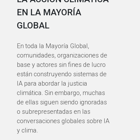
EN LA MAYORÍA
A 
GLOBAL
se
in
En toda la Mayoría Global,
la
comunidades, organizaciones de
co
base y actores sin fines de lucro
af
están construyendo sistemas de
es
IA para abordar la justicia
cl
climática. Sin embargo, muchas
ef
de ellas siguen siendo ignoradas
ce
o subrepresentadas en las
ab
conversaciones globales sobre IA
ur
y clima.
po