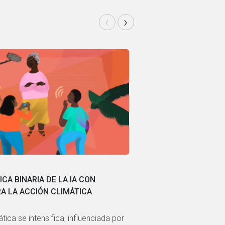
‹
›
|
JULIO 2025
CA BINARIA DE LA IA CON
BAILES, LL
RA LA ACCIÓN CLIMÁTICA
LOS CUIDADOS 
tica se intensifica, influenciada por
Durante los últi