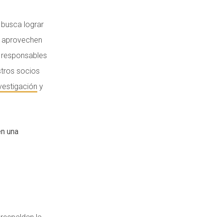
 busca lograr
al aprovechen
, responsables
stros socios
vestigación
y
en una