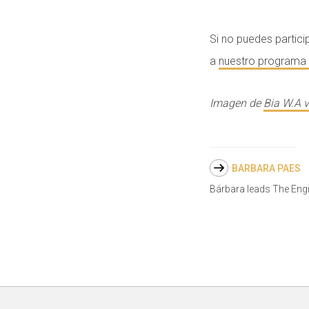
Si no puedes partici
a
nuestro programa 
Imagen de
Bia W.A 
BARBARA PAES
Bárbara leads The Eng