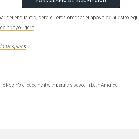
FORMULARIO DE INSCRIPCIÓN
par del encuentro, pero quieres obtener el apoyo de nuestro equi
de apoyo ligero
!
via Unsplash
.
ine Room's engagement with partners based in Latin America.