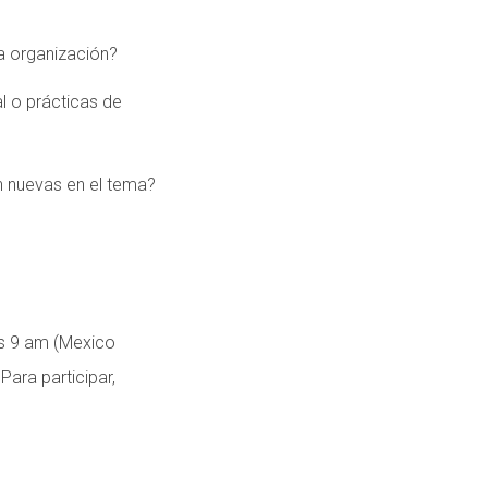
a organización?
l o prácticas de
n nuevas en el tema?
as 9 am (Mexico
ara participar,